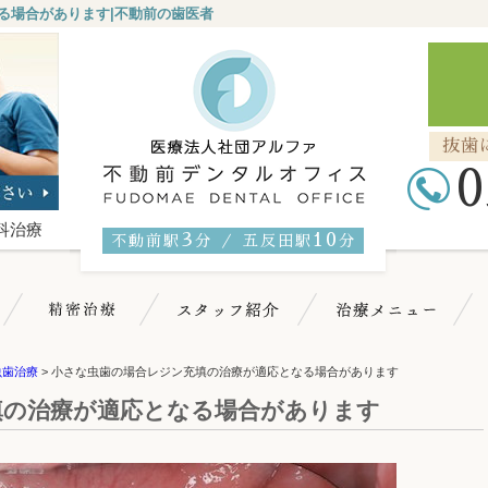
る場合があります|不動前の歯医者
抜歯
0
科治療
3
10
不動前駅
分 ／ 五反田駅
分
不動前デンタルについて
マイクロスコープ精密治療
スタッフ紹介
治
虫歯治療
>
小さな虫歯の場合レジン充填の治療が適応となる場合があります
填の治療が適応となる場合があります