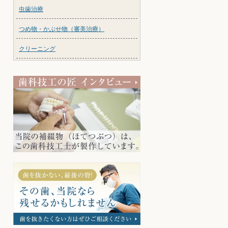
虫歯治療
つめ物・かぶせ物（審美治療）
クリーニング