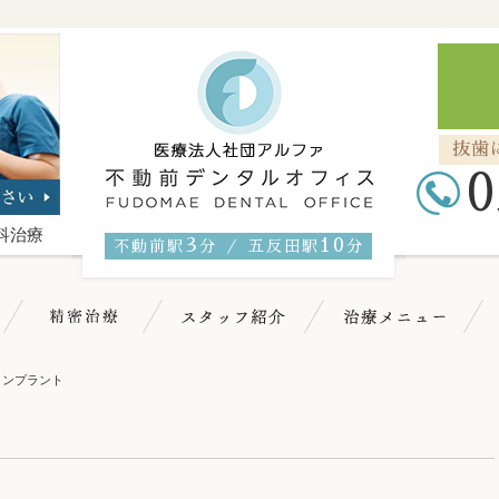
抜歯
0
科治療
3
10
不動前駅
分 ／ 五反田駅
分
不動前デンタルについて
マイクロスコープ精密治療
スタッフ紹介
治
インプラント