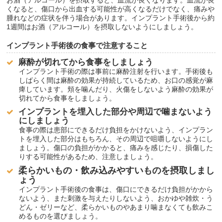
お酒（アルコール）を摂取すると、血流が良くなります。血流が良
くなると、傷口から出血する可能性が高くなるだけでなく、痛みや
腫れなどの症状を伴う場合があります。インプラント手術後から約
1週間はお酒（アルコール）を摂取しないようにしましょう。
インプラント手術後の食事で注意すること
麻酔が切れてから食事をしましょう
インプラント手術の際は事前に麻酔注射を行います。手術後も
しばらく間は麻酔の効果が持続しているため、お口の感覚が麻
痺しています。頬を噛んだり、火傷をしないよう麻酔の効果が
切れてから食事をしましょう。
インプラントを埋入した部分や周辺で噛まないよう
にしましょう
食事の際は患部にできるだけ負担をかけないよう、インプラン
トを埋入した部分はもちろん、その周辺で咀嚼しないようにし
ましょう。傷口の負担がかかると、痛みを感じたり、損傷した
りする可能性があるため、注意しましょう。
柔らかいもの・飲み込みやすいものを摂取しまし
ょう
インプラント手術後の食事は、傷口にできるだけ負担がかから
ないよう、また刺激を与えたりしないよう、おかゆや雑炊・う
どん・ゼリーなど、柔らかいものやあまり噛まなくても飲みこ
めるものを選びましょう。