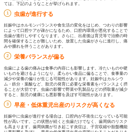
ては、下記のようなことが挙げられます。
虫歯が進行する
妊娠中はホルモンバランスや食生活の変化をはじめ、つわりの影響
によって口腔ケアが疎かになるため、口腔内環境が悪化することで
虫歯が進行しやすくなります。さらに、出産後は育児等で治療の時
間を確保することが難しいため、放置した虫歯がさらに進行し、痛
みや腫れを伴うことがあります。
栄養バランスが偏る
虫歯による歯の痛みは食事の内容にも影響します。冷たいものや硬
いものを避けるようになり、柔らかい食品に偏ることで、食事量の
減少や栄養の偏りが生じる可能性があります。妊娠中はカルシウ
ム・鉄分・葉酸など、胎児の発育に必要な栄養素をバランスよく摂
ることが大切です。虫歯の影響で野菜や乳製品などの摂取量が減少
すると、胎児の健康にも悪影響を及ぼす可能性があります。
早産・低体重児出産のリスクが高くなる
妊娠中に虫歯が進行する場合は、口腔内が不衛生になっている可能
性が高いです。この状態が続くと虫歯だけでなく、歯周病のリスク
も高まります。歯周病菌が引き起こす炎症は、子宮収縮や胎盤機能