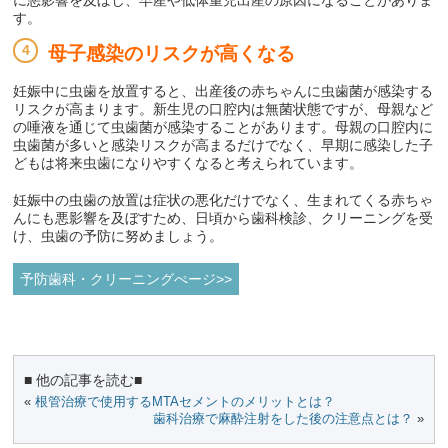
に悪影響を及ぼし、早産や低体重児出産の原因になることがありま
す。
母子感染のリスクが高くなる
妊娠中に虫歯を放置すると、出産後の赤ちゃんに虫歯菌が感染する
リスクが高まります。新生児の口腔内は無菌状態ですが、母親など
の唾液を通じて虫歯菌が感染することがあります。母親の口腔内に
虫歯菌が多いと感染リスクが高まるだけでなく、早期に感染した子
どもは将来虫歯になりやすくなると考えられています。
妊娠中の虫歯の放置は症状の悪化だけでなく、生まれてくる赤ちゃ
んにも悪影響を及ぼすため、日頃から歯科検診、クリーニングを受
け、虫歯の予防に努めましょう。
予防歯科・クリーニングぺージ>>
■ 他の記事を読む■
«
根管治療で使用するMTAセメントのメリットとは？
歯科治療で麻酔注射をした後の注意点とは？
»